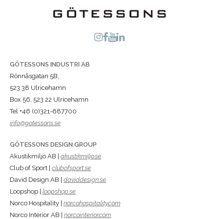
GÖTESSONS INDUSTRI AB
Rönnåsgatan 5B,
523 38 Ulricehamn
Box 56, 523 22 Ulricehamn
Tel +46 (0)321-687700
info@gotessons.se
GÖTESSONS DESIGN GROUP
Akustikmiljö AB |
akustikmiljo.se
Club of Sport |
clubofsport.se
David Design AB |
daviddesign.se
Loopshop |
loopshop.se
Norco Hospitality |
norcohospitality.com
Norco Interior AB |
norcointerior.com