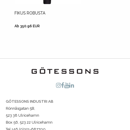
FIKUS ROBUSTA
FIKUS 
Ab 350.96 EUR
Ab 267.
GÖTESSONS INDUSTRI AB
Rönnåsgatan 5B,
523 38 Ulricehamn
Box 56, 523 22 Ulricehamn
Tel +46 (0)321-687700