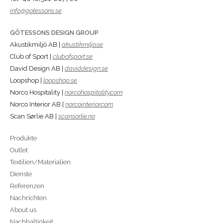
info@gotessons.se
GÖTESSONS DESIGN GROUP
Akustikmiljö AB |
akustikmiljo.se
Club of Sport |
clubofsport.se
David Design AB |
daviddesign.se
Loopshop |
loopshop.se
Norco Hospitality |
norcohospitality.com
Norco Interior AB |
norcointerior.com
Scan Sørlie AB |
scansorlie.no
Produkte
Outlet
Textilien/Materialien
Dienste
Referenzen
Nachrichten
About us
Nachhaltigkeit