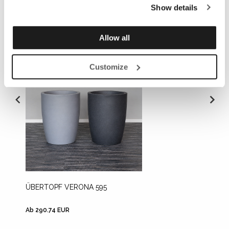
Show details
Allow all
Customize
ÜBERTOPF VERONA 595
ÜBERT
Ab 290.74 EUR
Ab 148.