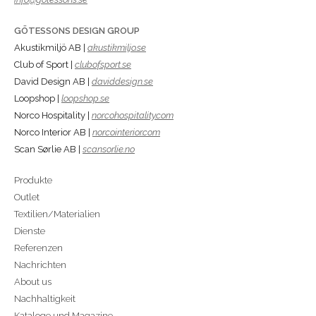
GÖTESSONS DESIGN GROUP
Akustikmiljö AB |
akustikmiljo.se
Club of Sport |
clubofsport.se
David Design AB |
daviddesign.se
Loopshop |
loopshop.se
Norco Hospitality |
norcohospitality.com
Norco Interior AB |
norcointerior.com
Scan Sørlie AB |
scansorlie.no
Produkte
Outlet
Textilien/Materialien
Dienste
Referenzen
Nachrichten
About us
Nachhaltigkeit
Kataloge und Magazine