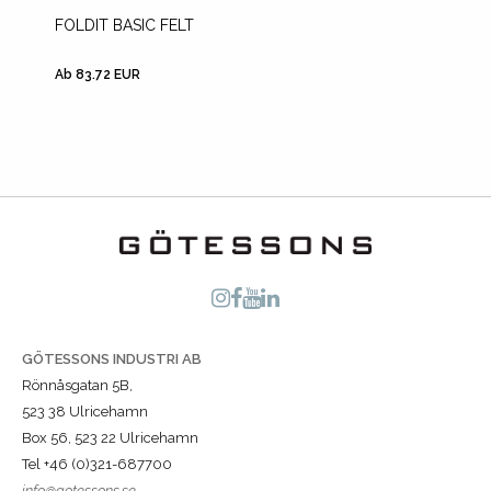
FOLDIT BASIC FELT
ANTI-M
STAND
Ab 83.72 EUR
Ab 125.
GÖTESSONS INDUSTRI AB
Rönnåsgatan 5B,
523 38 Ulricehamn
Box 56, 523 22 Ulricehamn
Tel +46 (0)321-687700
info@gotessons.se