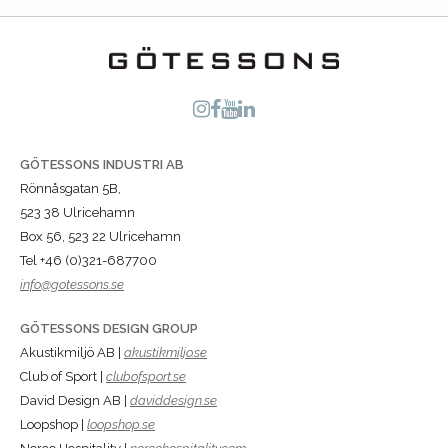
GÖTESSONS INDUSTRI AB
Rönnåsgatan 5B,
523 38 Ulricehamn
Box 56, 523 22 Ulricehamn
Tel +46 (0)321-687700
info@gotessons.se
GÖTESSONS DESIGN GROUP
Akustikmiljö AB |
akustikmiljo.se
Club of Sport |
clubofsport.se
David Design AB |
daviddesign.se
Loopshop |
loopshop.se