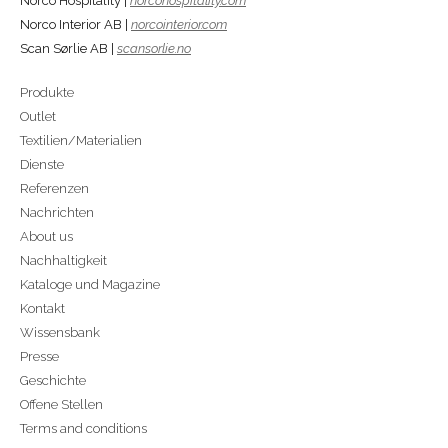
Norco Hospitality |
norcohospitality.com
Norco Interior AB |
norcointerior.com
Scan Sørlie AB |
scansorlie.no
Produkte
Outlet
Textilien/Materialien
Dienste
Referenzen
Nachrichten
About us
Nachhaltigkeit
Kataloge und Magazine
Kontakt
Wissensbank
Presse
Geschichte
Offene Stellen
Terms and conditions