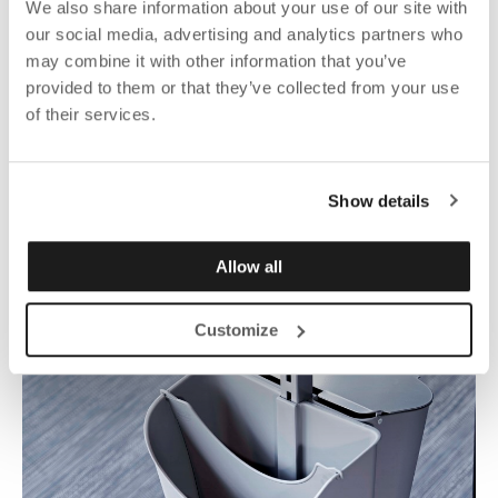
We also share information about your use of our site with
our social media, advertising and analytics partners who
may combine it with other information that you’ve
SETUPIT
provided to them or that they’ve collected from your use
Erhältlich in weiteren Farben und Varianten.
of their services.
Ab 97.98 EUR
Show details
Allow all
Customize