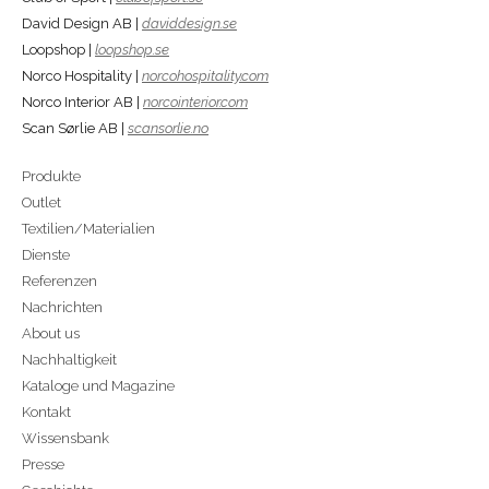
David Design AB |
daviddesign.se
Loopshop |
loopshop.se
Norco Hospitality |
norcohospitality.com
Norco Interior AB |
norcointerior.com
Scan Sørlie AB |
scansorlie.no
Produkte
Outlet
Textilien/Materialien
Dienste
Referenzen
Nachrichten
About us
Nachhaltigkeit
Kataloge und Magazine
Kontakt
Wissensbank
Presse