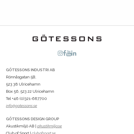
GÖTESSONS INDUSTRI AB
Rönnåsgatan 5B,
523 38 Ulricehamn
Box 56, 523 22 Ulricehamn
Tel +46 (0)321-687700
info@gotessons.se
GÖTESSONS DESIGN GROUP
Akustikmiljö AB |
akustikmiljo.se
Club of Sport |
clubofsport.se