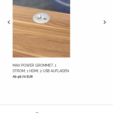
MAX POWER GROMMET, 1
VGA KA
STROM, 1 HDMI, 2 USB AUFLADEN
Ab 96.70 EUR
Ab 0.05