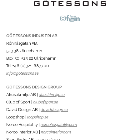
GÖTESSONS INDUSTRI AB
Rönnåsgatan 5B,
523 38 Ulricehamn
Box 56, 523 22 Ulricehamn
Tel +46 (0)321-687700
info@gotessons.se
GÖTESSONS DESIGN GROUP
Akustikmiljö AB |
akustikmiljo.se
Club of Sport |
clubofsport.se
David Design AB |
daviddesign.se
Loopshop |
loopshop.se
Norco Hospitality |
norcohospitality.com
Norco Interior AB |
norcointerior.com
Scan Sørlie AB |
scansorlie.no