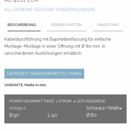
ALLGEMEINE GESCHÄFTSBEDINGUNGEN
BESCHREIBUNG
EIGENSCHAFTEN
ANLEITUNG
Kabeldurchführung mit Bajonetteinfassung für einfache
Montage. Montage in einer Öffnung mit Ø 80 mm. In
verschiedenen Ausführungen erhältlich.
LIEFERZEIT: VERSANDBEREIT IN 7 TAGEN
VARIANTE: Maße in mm.
POWER GROMMET TWIST, 1 STROM, 4 LEITUNGSWEGE
Schwarz/Weiß
700532-1
B:90
L:90
Ø:80