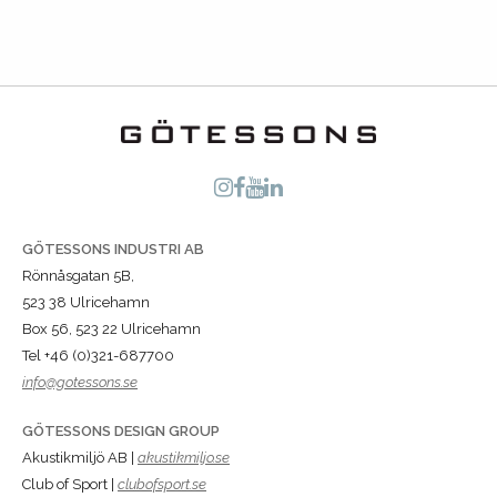
GÖTESSONS INDUSTRI AB
Rönnåsgatan 5B,
523 38 Ulricehamn
Box 56, 523 22 Ulricehamn
Tel +46 (0)321-687700
info@gotessons.se
GÖTESSONS DESIGN GROUP
Akustikmiljö AB |
akustikmiljo.se
Club of Sport |
clubofsport.se