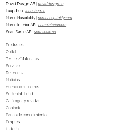
David Design AB |
daviddesign.se
Loopshop |
loopshop.se
Norco Hospitality |
norcohospitality.com
Norco Interior AB |
norcointerior.com
Scan Sørlie AB |
scansorlie.no
Productos
Outlet
Textiles/Materiales
Servicios
Referencias
Noticias
Acerca de nosotros
Sustentabilidad
Catálogos y revistas
Contacto
Banco de conocimiento
Empresa
Historia