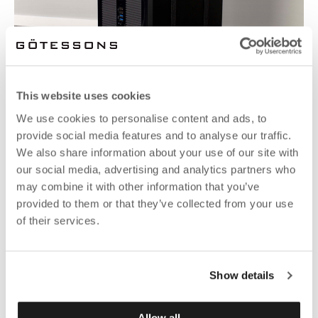
This website uses cookies
We use cookies to personalise content and ads, to
provide social media features and to analyse our traffic.
We also share information about your use of our site with
SOPORTE 1 PARA CPU
our social media, advertising and analytics partners who
Disponible en más variantes.
may combine it with other information that you’ve
Fr. 58.83 EUR
provided to them or that they’ve collected from your use
of their services.
Show details
Allow all