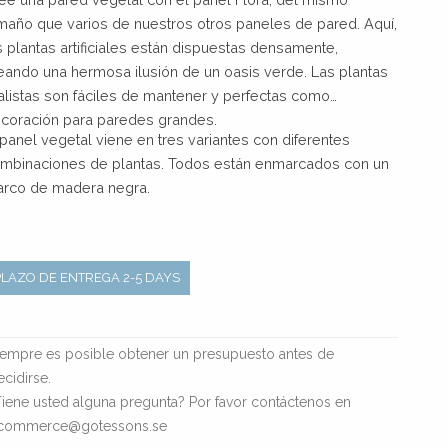
maño que varios de nuestros otros paneles de pared. Aquí,
s plantas artificiales están dispuestas densamente,
eando una hermosa ilusión de un oasis verde. Las plantas
alistas son fáciles de mantener y perfectas como
coración para paredes grandes.
 panel vegetal viene en tres variantes con diferentes
mbinaciones de plantas. Todos están enmarcados con un
rco de madera negra.
PLAZO DE ENTREGA 2-5 DAYS
iempre es posible obtener un presupuesto antes de
ecidirse.
Tiene usted alguna pregunta? Por favor contáctenos en
commerce@gotessons.se