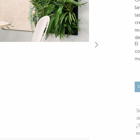
ta
la
cr
re
de
El
co
ma
S
d
¿
e