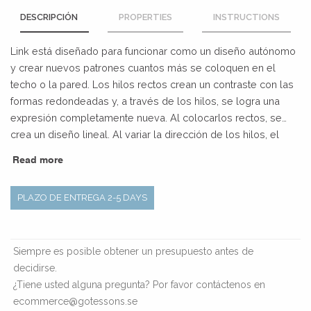
DESCRIPCIÓN
PROPERTIES
INSTRUCTIONS
Link está diseñado para funcionar como un diseño autónomo
y crear nuevos patrones cuantos más se coloquen en el
techo o la pared. Los hilos rectos crean un contraste con las
formas redondeadas y, a través de los hilos, se logra una
expresión completamente nueva. Al colocarlos rectos, se
crea un diseño lineal. Al variar la dirección de los hilos, el
diseño se vuelve más abstracto. El diseño de los hilos está
Read more
inspirado en las ondas sonoras que deben absorber.
PLAZO DE ENTREGA 2-5 DAYS
Siempre es posible obtener un presupuesto antes de
decidirse.
¿Tiene usted alguna pregunta? Por favor contáctenos en
ecommerce@gotessons.se