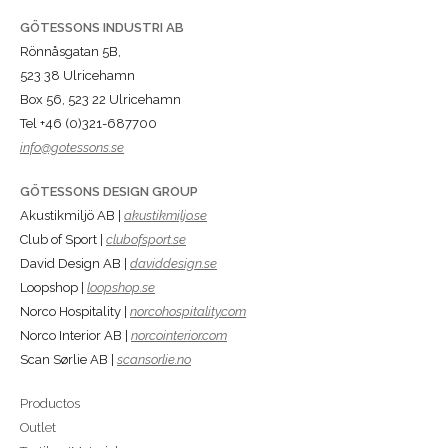
GÖTESSONS INDUSTRI AB
Rönnåsgatan 5B,
523 38 Ulricehamn
Box 56, 523 22 Ulricehamn
Tel +46 (0)321-687700
info@gotessons.se
GÖTESSONS DESIGN GROUP
Akustikmiljö AB |
akustikmiljo.se
Club of Sport |
clubofsport.se
David Design AB |
daviddesign.se
Loopshop |
loopshop.se
Norco Hospitality |
norcohospitality.com
Norco Interior AB |
norcointerior.com
Scan Sørlie AB |
scansorlie.no
Productos
Outlet