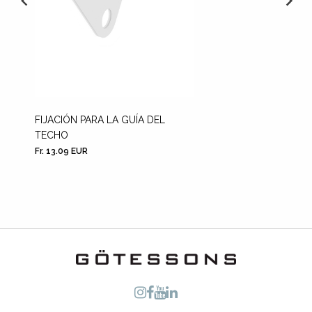
FIJACIÓN PARA LA GUÍA DEL
OFF TH
TECHO
ECOSU
Fr. 13.09 EUR
Fr. 73.9