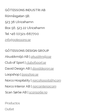
GÖTESSONS INDUSTRI AB
Rönnåsgatan 5B,
523 38 Ulricehamn
Box 56, 523 22 Ulricehamn
Tel +46 (0)321-687700
info@gotessons.se
GÖTESSONS DESIGN GROUP
Akustikmiljö AB |
akustikmiljo.se
Club of Sport |
clubofsport.se
David Design AB |
daviddesign.se
Loopshop |
loopshop.se
Norco Hospitality |
norcohospitality.com
Norco Interior AB |
norcointerior.com
Scan Sørlie AB |
scansorlie.no
Productos
Outlet