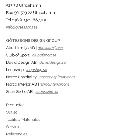
523 38 Ulricehamn
Box 56, 523 22 Ulricehamn
Tel +46 (0)321-687700
info@gotessons.se
GÖTESSONS DESIGN GROUP
Akustikmiljö AB |
akustikmiljo.se
Club of Sport |
clubofsport.se
David Design AB |
daviddesign.se
Loopshop |
loopshop.se
Norco Hospitality |
norcohospitality.com
Norco Interior AB |
norcointerior.com
Scan Sørlie AB |
scansorlie.no
Productos
Outlet
Textiles/Materiales
Servicios
Referencias