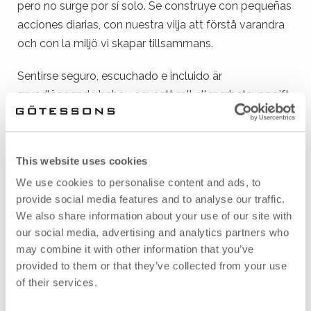
pero no surge por sí solo. Se construye con pequeñas
acciones diarias, con nuestra vilja att förstå varandra
och con la miljö vi skapar tillsammans.
Sentirse seguro, escuchado e incluido är
grundläggande behov oavsett roll eller arbetsuppgift.
Por eso el respeto no solo debe finnas i los
documentos de política – es una parte viva de la vida
cotidiana. Se trata de cómo damos espacio a
This website uses cookies
varandra, mostramos consideración y actuamos med
We use cookies to personalise content and ads, to
ord och handling. Pero också de hur arbetsmiljön
provide social media features and to analyse our traffic.
stödjer det vi vill uppnå.
We also share information about your use of our site with
our social media, advertising and analytics partners who
Nuestro senaste inspirationsmagasin med tema “Un
may combine it with other information that you’ve
clima laboral respetuoso” handlar om hur små och
provided to them or that they’ve collected from your use
stora medel kan bidra till ett arbetsklimat där las
of their services.
personas mår bien, se desarrollan y se sienten vistas.