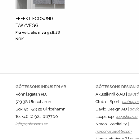
EFFEKT ECOSUND
TAK/VEGG
Fra veil. eks mva 948.18
NOK
GÖTESSONS INDUSTRI AB
GÖTESSONS DESIGN 
Rönnåsgatan 5B,
Akustikmiljö AB |
akusti
523 38 Ulricehamn
Club of Sport |
clubofspo
Box 56, 523 22 Ulricehamn
David Design AB |
davi
Tel +46 (0)321-687700
Loopshop |
loopshop.se
info@gotessons.se
Norco Hospitality |
norcohospitality.com
Norco Interior AB |
norco