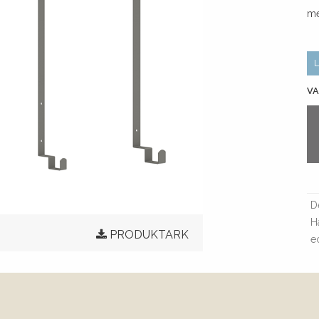
me
VA
D
H
PRODUKTARK
e