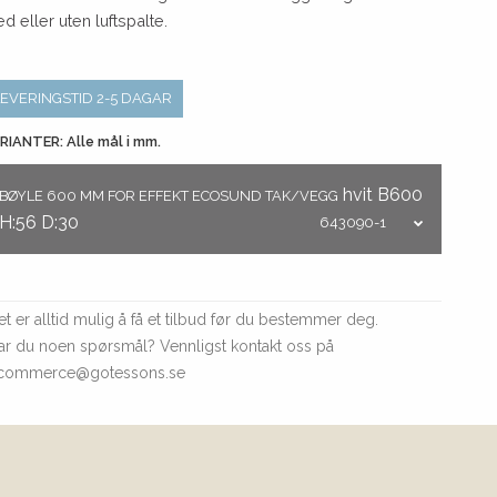
d eller uten luftspalte.
LEVERINGSTID 2-5 DAGAR
RIANTER: Alle mål i mm.
hvit
B600
BØYLE 600 MM FOR EFFEKT ECOSUND TAK/VEGG
H:56
D:30
643090-1
et er alltid mulig å få et tilbud før du bestemmer deg.
ar du noen spørsmål? Vennligst kontakt oss på
commerce@gotessons.se