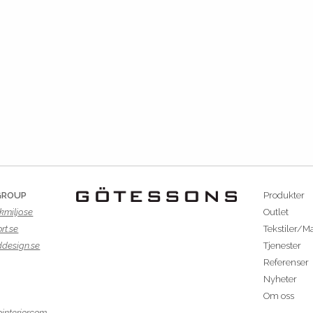
GROUP
Produkter
kmiljo.se
Outlet
rt.se
Tekstiler/Ma
ddesign.se
Tjenester
Referenser
Nyheter
Om oss
interior.com