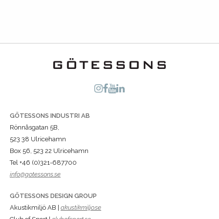
GÖTESSONS INDUSTRI AB
Rönnåsgatan 5B,
523 38 Ulricehamn
Box 56, 523 22 Ulricehamn
Tel +46 (0)321-687700
info@gotessons.se
GÖTESSONS DESIGN GROUP
Akustikmiljö AB |
akustikmiljo.se