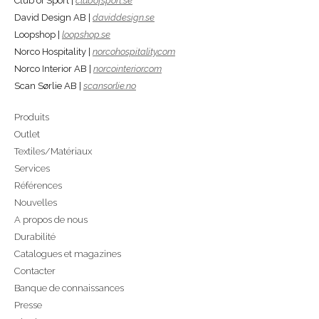
Club of Sport |
clubofsport.se
David Design AB |
daviddesign.se
Loopshop |
loopshop.se
Norco Hospitality |
norcohospitality.com
Norco Interior AB |
norcointerior.com
Scan Sørlie AB |
scansorlie.no
Produits
Outlet
Textiles/Matériaux
Services
Références
Nouvelles
A propos de nous
Durabilité
Catalogues et magazines
Contacter
Banque de connaissances
Presse