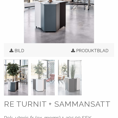
BILD
PRODUKTBLAD
RE TURNIT + SAMMANSATT
Rek. utpris fr. (ex. moms)
1,395.00 SEK