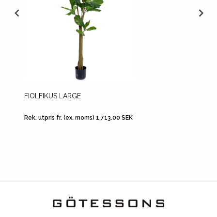
FIOLFIKUS LARGE
LONGIF
Rek. utpris fr. (ex. moms) 1,713.00 SEK
Rek. utp
SEK