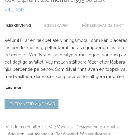
VILLKOR
BESKRIVNING
EGENSKAPER
FÖRESKRIVANDE TEXT
ReTurnIT+ är en flexibel återvinningsmodul som kan placeras
fristående, mot vägg eller kombineras i grupper om två eller
tre enheter. Med fyra olika locktyper möjliggörs sortering av
det dagliga avfallet. Välj mellan ställbara fötter eller låsbara
hjul beroende på behov. Som tillval finns även en toppskiva
med växtlåda, där växter kan placeras för att göra modulen till
en stilren inredningsdetalj.
Läs mer
LEVERANSTID 2-5 DAGAR
Vill du ha en offert? 1. Välj Variant 2. Designa din produkt 3.
Lägg den i varukorgen 4. Begär offert från varukorgen.