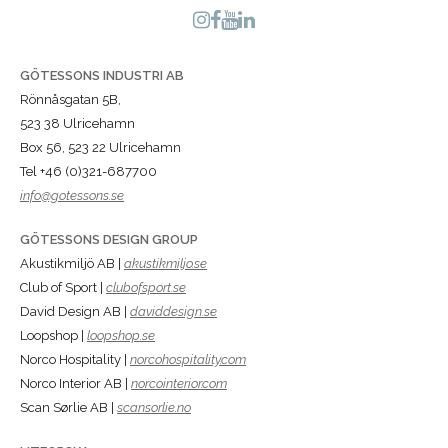
GÖTESSONS INDUSTRI AB
Rönnåsgatan 5B,
523 38 Ulricehamn
Box 56, 523 22 Ulricehamn
Tel +46 (0)321-687700
info@gotessons.se
GÖTESSONS DESIGN GROUP
Akustikmiljö AB |
akustikmiljo.se
Club of Sport |
clubofsport.se
David Design AB |
daviddesign.se
Loopshop |
loopshop.se
Norco Hospitality |
norcohospitality.com
Norco Interior AB |
norcointerior.com
Scan Sørlie AB |
scansorlie.no