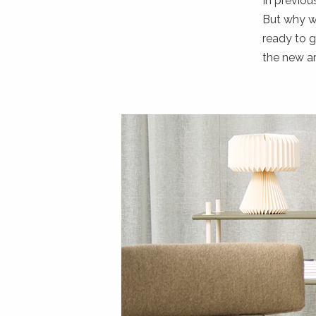
In previou
But why wa
ready to g
the new ar