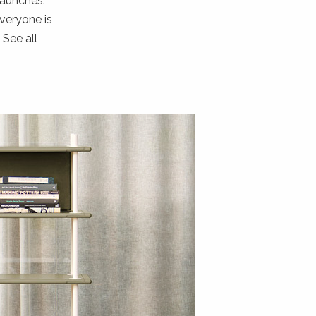
launches.
everyone is
 See all