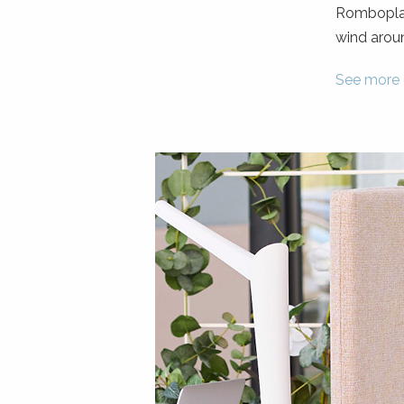
Romboplant
wind aroun
See more o