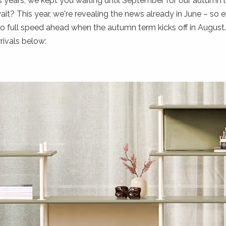
s years, we kept you waiting until September for our autumn 
it? This year, we're revealing the news already in June – so 
o full speed ahead when the autumn term kicks off in August.
rivals below: