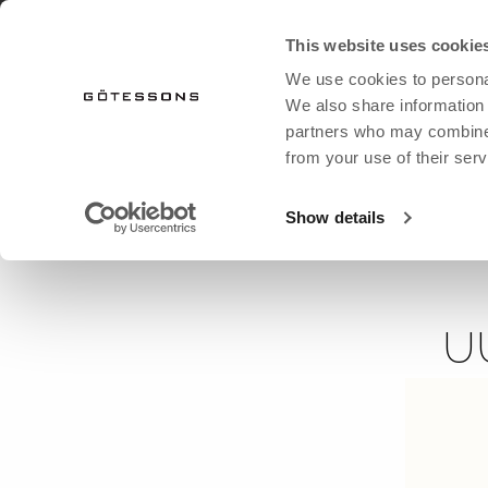
LATAA KUVASTO
UUTISET SÄHKÖPOSTI
This website uses cookie
We use cookies to personal
TUOTTEET
OUTLET
We also share information 
partners who may combine i
from your use of their serv
etusivu
uutiset
uutisia kesäkuulta 2025
KALUSTEET
KALUSTEET
GÖTESSONS
AKUSTIIK
AK
Show details
Valaistus
Valaistus
Kaikki tekstiilit
Lisävarustee
Kat
Ruukut
Pöytä
Tekstiilit istuinkalusteille
Sei
Joustava työtila
Joustava työpaikka
Tekstiilit Möbefakta/Svanen
Val
Säilytys
Projektin tekstiilit
Pöy
U
Ruukut
Kii
Keinotekoiset kasvit ja ruukut
Latt
Huone huoneessa
Sei
Istuimet
Huo